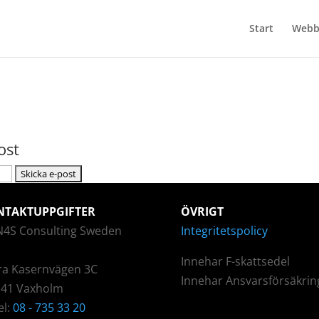
Start
Webb
ost
NTAKTUPPGIFTER
ÖVRIGT
N4S Consulting Sweden
Integritetspolicy
Innehar F-skattsedel
ra Kasernvägen 3C
Innehar Ansvarsförsäkrin
 41 Vaxholm
el:
08 - 735 33 20