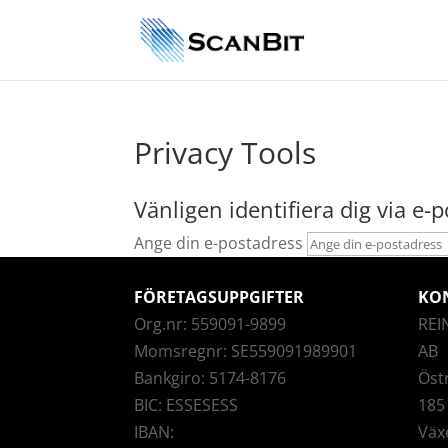
Privacy Tools
Vänligen identifiera dig via e-p
Ange din e-postadress
FÖRETAGSUPPGIFTER
KO
Org.nr: 559091-9899
REI
Momsregnr: SE559091989901
AB
Bankgiro: 5174-8176
Öst
BIC: ESSESESS
185
IBAN:
Väx